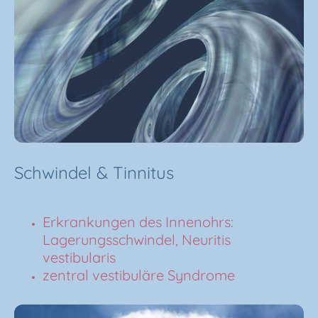
Schwindel & Tinnitus
Erkrankungen
des Innenohrs:
Lagerungsschwindel, Neuritis
vestibularis
zentral vestibuläre Syndrome